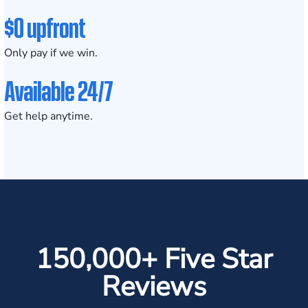
$0 upfront
Only pay if we win.
Available 24/7
Get help anytime.
150,000+ Five Star
Reviews