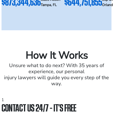
$873,344,636
$644,751,855
Tampa, FL
Orland
How It Works
Unsure what to do next? With 35 years of
experience, our personal
injury lawyers will guide you every step of the
way.
1
CONTACT US 24/7 - IT’S FREE